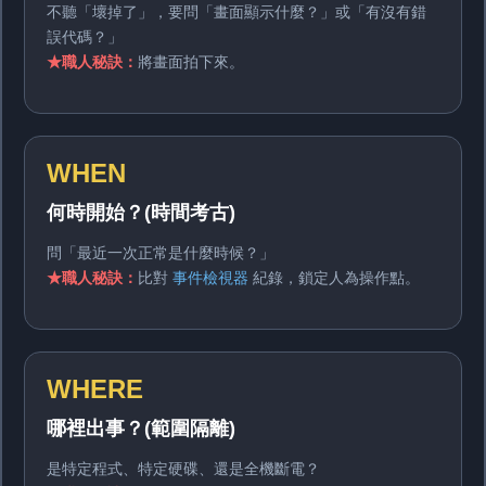
不聽「壞掉了」，要問「畫面顯示什麼？」或「有沒有錯
誤代碼？」
★職人秘訣：
將畫面拍下來。
WHEN
何時開始？(時間考古)
問「最近一次正常是什麼時候？」
★職人秘訣：
比對
事件檢視器
紀錄，鎖定人為操作點。
WHERE
哪裡出事？(範圍隔離)
是特定程式、特定硬碟、還是全機斷電？