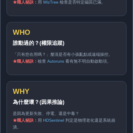
★職人秘訣：
用
WizTree
檢查是否特定磁區已滿。
WHO
誰動過的？(權限追蹤)
「只有您在用嗎？」釐清是否有小孩亂點或遠端操控。
★職人秘訣：
檢查
Autoruns
看有無不明自動啟動項。
WHY
為什麼壞？(因果推論)
是因為更新失敗、停電、還是中毒？
★職人秘訣：
用
HDSentinel
判定是物理老化還是系統崩
潰。