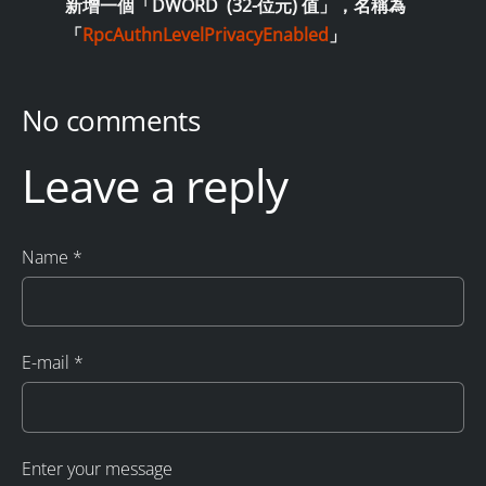
新增一個「
DWORD (32-位元) 值
」，名稱為
「
RpcAuthnLevelPrivacyEnabled
」
No comments
Leave a reply
Name *
E-mail *
Enter your message